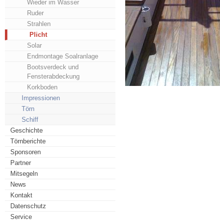
Wieder im Wasser
Ruder
Strahlen
Plicht
Solar
Endmontage Soalranlage
Bootsverdeck und
Fensterabdeckung
Korkboden
Impressionen
Törn
Schiff
Geschichte
Törnberichte
Sponsoren
Partner
Mitsegeln
News
Kontakt
Datenschutz
Service