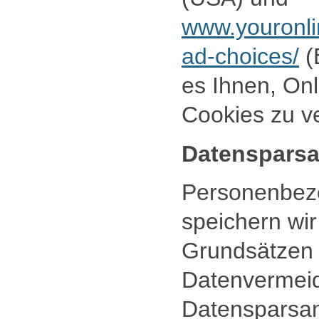
www.youronli
ad-choices/
(
es Ihnen, On
Cookies zu v
Datensparsa
Personenbez
speichern wi
Grundsätzen 
Datenvermei
Datensparsam