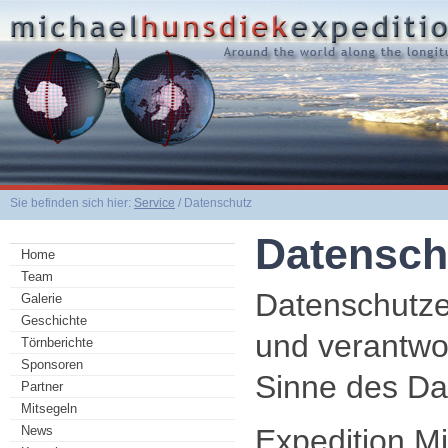
Sie befinden sich hier:
Service
/ Datenschutz
Datensch
Home
Team
Datenschutze
Galerie
Geschichte
und verantwor
Törnberichte
Sponsoren
Sinne des Da
Partner
Mitsegeln
Expedition M
News