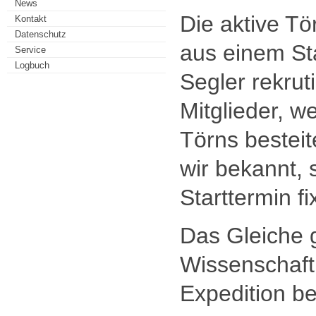
News
Die aktive T
Kontakt
Datenschutz
aus einem S
Service
Logbuch
Segler rekrut
Mitglieder, w
Törns bestei
wir bekannt, 
Starttermin fix
Das Gleiche gi
Wissenschaftl
Expedition b