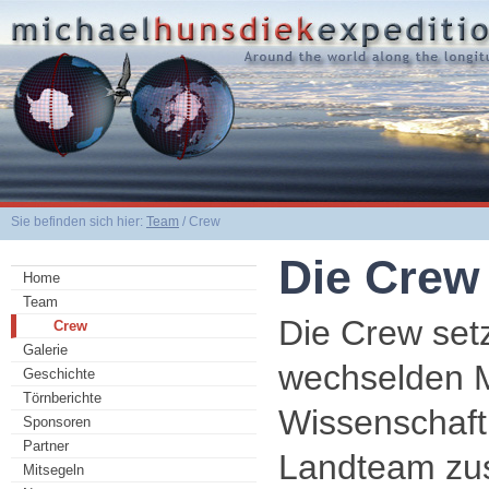
Sie befinden sich hier:
Team
/ Crew
Die Crew
Home
Team
Die Crew setz
Crew
Galerie
wechselden M
Geschichte
Törnberichte
Wissenschaft
Sponsoren
Partner
Landteam z
Mitsegeln